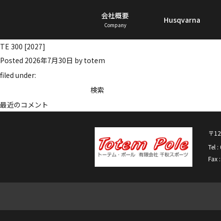
会社概要
Husqvarna
Company
TE 300 [2027]
Posted
2026年7月30日
by
totem
filed under:
検
検索
索:
最近のコメント
〒12
Tel 
Fax 