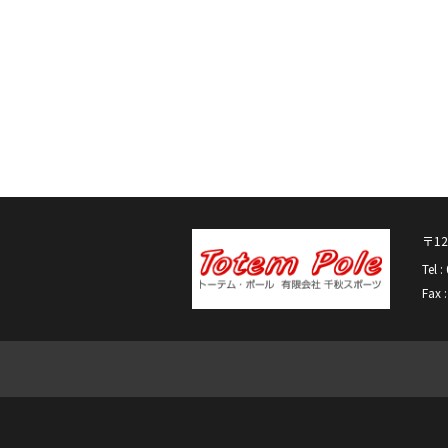
〒12
Tel 
Fax 