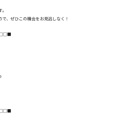
す。
ので、ぜひこの機会をお見逃しなく！
□□■
p
□□■